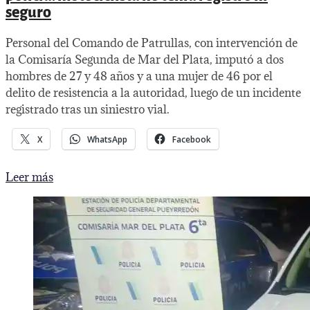
seguro
Personal del Comando de Patrullas, con intervención de
la Comisaría Segunda de Mar del Plata, imputó a dos
hombres de 27 y 48 años y a una mujer de 46 por el
delito de resistencia a la autoridad, luego de un incidente
registrado tras un siniestro vial.
X
WhatsApp
Facebook
Siniestro
Leer más
vial
terminó
a
las
piñas
con
la
policía:
motociclista
no