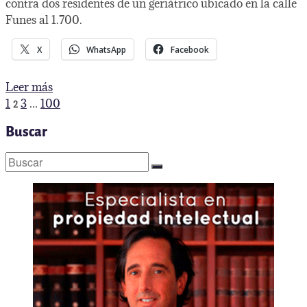
contra dos residentes de un geriátrico ubicado en la calle
Funes al 1.700.
X
WhatsApp
Facebook
Fue
Leer más
aprehendido
Paginación
Página
Página
Página
Página
Página
Página
1
3
100
2
…
el
anterior
siguiente
de
cuidador
Buscar
entradas
del
geriátrico
Buscar
investigado
por
agredir
a
dos
adultas
mayores