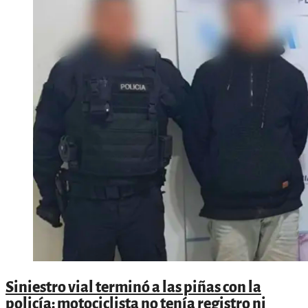
robó
dinero
pero
terminó
aprehendido
Siniestro vial terminó a las piñas con la
policía: motociclista no tenía registro ni