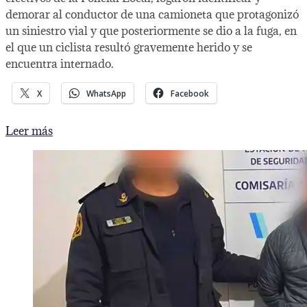
demorar al conductor de una camioneta que protagonizó
un siniestro vial y que posteriormente se dio a la fuga, en
el que un ciclista resultó gravemente herido y se
encuentra internado.
X
WhatsApp
Facebook
Alcoholizado
Leer más
atropelló
a
un
ciclista,
lo
dejó
gravemente
herido
y
escapó