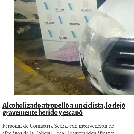
tenía
registro
ni
seguro
Alcoholizado atropelló a un ciclista, lo dejó
gravemente herido y escapó
Personal de Comisaria Sexta, con intervención de
efectivos de la Policial Local, logaron identificar y