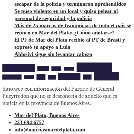
escapar de la policía y terminaron aprehendidos
Se puso violento en un local y quiso pelear al
personal de seguridad y la policía
Más de 25 marcas de franquicias de todo el país se
reúnen en Mar del Plata: ¿Cómo anotarse?
El PJ de Mar del Plata recibió al PT de Brasil y
expresó su apoyo a Lula
Aldosivi sigue sin levantar cabeza
inseguridad
aprehendido
barrios
cultura
deportes
violencia
seguridad
robo
mardelplata
show
salud
musica
Sitio web con información del Partido de General
Pueyrredon que no se desconecta de aquello que es
noticia en la provincia de Buenos Aires.
Mar del Plata, Buenos Aires
223 694 6757
info@noticiasmardelplata.com