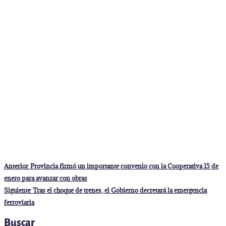
Navegación
Entrada
Anterior
Provincia firmó un importante convenio con la Cooperativa 15 de
anterior:
de
enero para avanzar con obras
entradas
Entrada
Siguiente
Tras el choque de trenes, el Gobierno decretará la emergencia
siguiente:
ferroviaria
Buscar