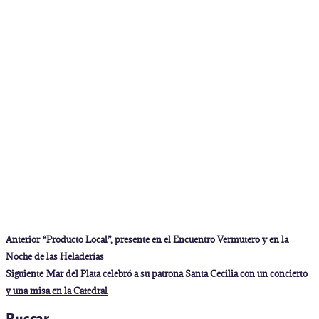
Navegación
Entrada
Anterior
“Producto Local”, presente en el Encuentro Vermutero y en la
anterior:
de
Noche de las Heladerías
entradas
Entrada
Siguiente
Mar del Plata celebró a su patrona Santa Cecilia con un concierto
siguiente:
y una misa en la Catedral