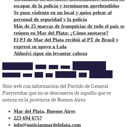
escapar de la policía y terminaron aprehendidos
Se puso violento en un local y quiso pelear al
personal de seguridad y la policía
Más de 25 marcas de franquicias de todo el país se
reúnen en Mar del Plata: ¿Cómo anotarse?
El PJ de Mar del Plata recibió al PT de Brasil y
expresó su apoyo a Lula
Aldosivi sigue sin levantar cabeza
inseguridad
aprehendido
barrios
cultura
deportes
violencia
seguridad
robo
mardelplata
show
salud
musica
Sitio web con información del Partido de General
Pueyrredon que no se desconecta de aquello que es
noticia en la provincia de Buenos Aires.
Mar del Plata, Buenos Aires
223 694 6757
info@noticiasmardelplata.com