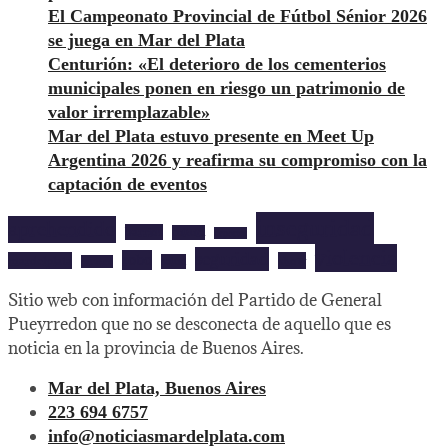
El Campeonato Provincial de Fútbol Sénior 2026
se juega en Mar del Plata
Centurión: «El deterioro de los cementerios
municipales ponen en riesgo un patrimonio de
valor irremplazable»
Mar del Plata estuvo presente en Meet Up
Argentina 2026 y reafirma su compromiso con la
captación de eventos
inseguridad
aprehendido
barrios
cultura
deportes
violencia
seguridad
robo
mardelplata
show
salud
musica
Sitio web con información del Partido de General
Pueyrredon que no se desconecta de aquello que es
noticia en la provincia de Buenos Aires.
Mar del Plata, Buenos Aires
223 694 6757
info@noticiasmardelplata.com