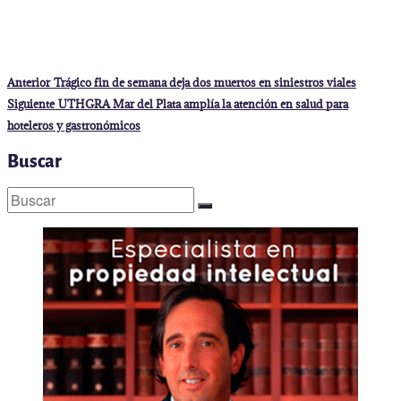
Navegación
Entrada
Anterior
Trágico fin de semana deja dos muertos en siniestros viales
anterior:
de
Entrada
Siguiente
UTHGRA Mar del Plata amplía la atención en salud para
siguiente:
entradas
hoteleros y gastronómicos
Buscar
Buscar