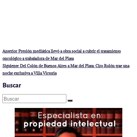
Navegación
Entrada
Anterior
Presión mediática llevó a obra social a cubrir el tratamiento
anterior:
de
oncológico a trabajadora de Mar del Plata
entradas
Entrada
Siguiente
Del Colón de Buenos Aires a Mar del Plata: Ciro Rolón trae una
siguiente:
noche exclusiva a Villa Victoria
Buscar
Buscar