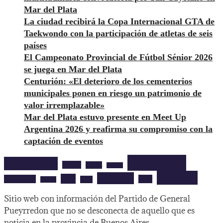
Mar del Plata
La ciudad recibirá la Copa Internacional GTA de
Taekwondo con la participación de atletas de seis
países
El Campeonato Provincial de Fútbol Sénior 2026
se juega en Mar del Plata
Centurión: «El deterioro de los cementerios
municipales ponen en riesgo un patrimonio de
valor irremplazable»
Mar del Plata estuvo presente en Meet Up
Argentina 2026 y reafirma su compromiso con la
captación de eventos
inseguridad
aprehendido
barrios
cultura
deportes
violencia
seguridad
robo
mardelplata
show
salud
musica
Sitio web con información del Partido de General
Pueyrredon que no se desconecta de aquello que es
noticia en la provincia de Buenos Aires.