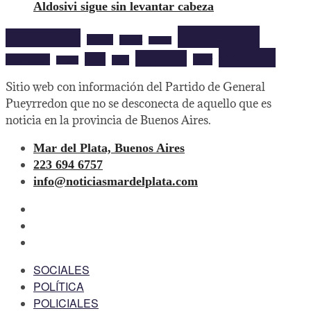
Aldosivi sigue sin levantar cabeza
inseguridad
aprehendido
barrios
cultura
deportes
violencia
seguridad
robo
mardelplata
show
salud
musica
Sitio web con información del Partido de General
Pueyrredon que no se desconecta de aquello que es
noticia en la provincia de Buenos Aires.
Mar del Plata, Buenos Aires
223 694 6757
info@noticiasmardelplata.com
facebook
twitter
instagram
SOCIALES
POLÍTICA
POLICIALES