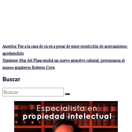
Navegación
Entrada
Anterior
Fue a la casa de su ex a pesar de tener restricción de acercamiento:
anterior:
de
aprehendido
entradas
Entrada
Siguiente
Mar del Plata tendrá un nuevo atractivo cultural: presentaron el
siguiente:
museo arquitecto Roberto Cova
Buscar
Buscar