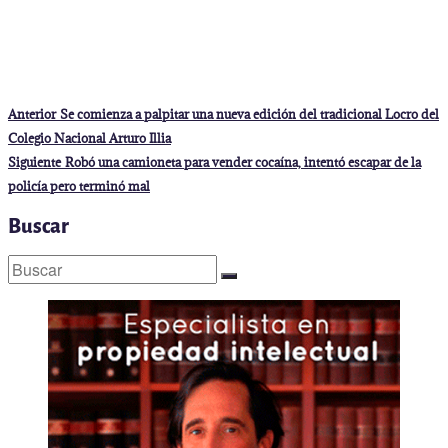
Navegación
Entrada
Anterior
Se comienza a palpitar una nueva edición del tradicional Locro del
anterior:
de
Colegio Nacional Arturo Illia
entradas
Entrada
Siguiente
Robó una camioneta para vender cocaína, intentó escapar de la
siguiente:
policía pero terminó mal
Buscar
Buscar