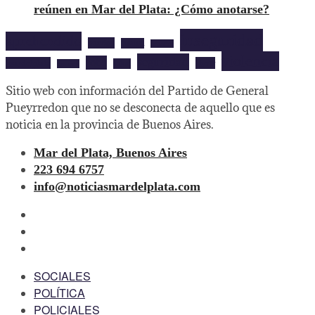
reúnen en Mar del Plata: ¿Cómo anotarse?
inseguridad
aprehendido
barrios
cultura
deportes
violencia
seguridad
robo
mardelplata
show
salud
musica
Sitio web con información del Partido de General
Pueyrredon que no se desconecta de aquello que es
noticia en la provincia de Buenos Aires.
Mar del Plata, Buenos Aires
223 694 6757
info@noticiasmardelplata.com
facebook
twitter
instagram
SOCIALES
POLÍTICA
POLICIALES