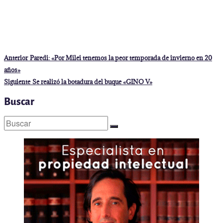
Navegación
Entrada
Anterior
Paredi: «Por Milei tenemos la peor temporada de invierno en 20
anterior:
de
años»
entradas
Entrada
Siguiente
Se realizó la botadura del buque «GINO V»
siguiente:
Buscar
Buscar