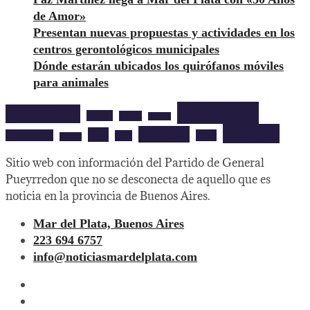
de Amor»
Presentan nuevas propuestas y actividades en los
centros gerontológicos municipales
Dónde estarán ubicados los quirófanos móviles
para animales
inseguridad
aprehendido
barrios
cultura
deportes
violencia
seguridad
robo
mardelplata
show
salud
musica
Sitio web con información del Partido de General
Pueyrredon que no se desconecta de aquello que es
noticia en la provincia de Buenos Aires.
Mar del Plata, Buenos Aires
223 694 6757
info@noticiasmardelplata.com
facebook
twitter