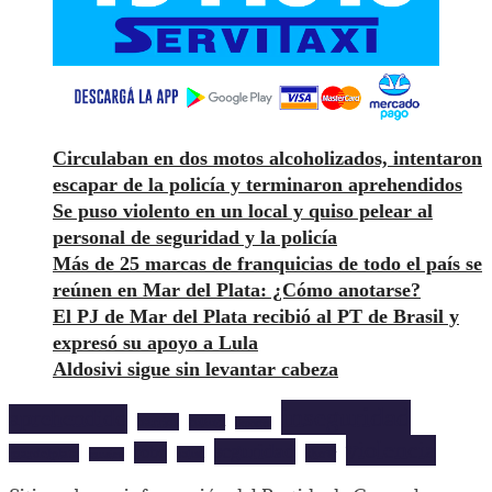
Circulaban en dos motos alcoholizados, intentaron
escapar de la policía y terminaron aprehendidos
Se puso violento en un local y quiso pelear al
personal de seguridad y la policía
Más de 25 marcas de franquicias de todo el país se
reúnen en Mar del Plata: ¿Cómo anotarse?
El PJ de Mar del Plata recibió al PT de Brasil y
expresó su apoyo a Lula
Aldosivi sigue sin levantar cabeza
inseguridad
aprehendido
barrios
cultura
deportes
violencia
seguridad
robo
mardelplata
show
salud
musica