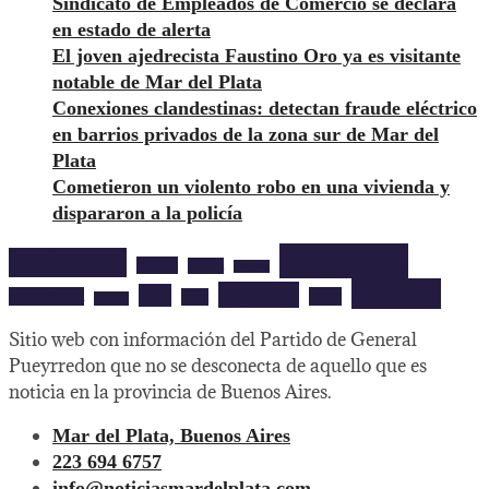
Sindicato de Empleados de Comercio se declara
en estado de alerta
El joven ajedrecista Faustino Oro ya es visitante
notable de Mar del Plata
Conexiones clandestinas: detectan fraude eléctrico
en barrios privados de la zona sur de Mar del
Plata
Cometieron un violento robo en una vivienda y
dispararon a la policía
inseguridad
aprehendido
barrios
cultura
deportes
violencia
seguridad
robo
mardelplata
show
salud
musica
Sitio web con información del Partido de General
Pueyrredon que no se desconecta de aquello que es
noticia en la provincia de Buenos Aires.
Mar del Plata, Buenos Aires
223 694 6757
info@noticiasmardelplata.com