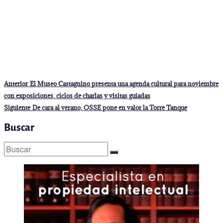
Navegación
Entrada
Anterior
El Museo Castagnino presenta una agenda cultural para noviembre
anterior:
de
con exposiciones, ciclos de charlas y visitas guiadas
entradas
Entrada
Siguiente
De cara al verano, OSSE pone en valor la Torre Tanque
siguiente:
Buscar
Buscar