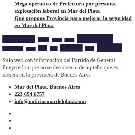
Mega operativo de Prefectura por presunta
explotación laboral en Mar del Plata
Qué propone Provincia para mejorar la seguridad
en Mar del Plata
inseguridad
aprehendido
barrios
cultura
deportes
violencia
seguridad
robo
mardelplata
show
salud
musica
Sitio web con información del Partido de General
Pueyrredon que no se desconecta de aquello que es
noticia en la provincia de Buenos Aires.
Mar del Plata, Buenos Aires
223 694 6757
info@noticiasmardelplata.com
facebook
twitter
instagram