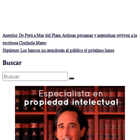
Navegación
Entrada
Anterior
De Perú a Mar del Plata: Artistas peruanas y argentinas reviven a la
anterior:
de
escritora Clorinda Matto
entradas
Entrada
Siguiente
Los bancos no atenderán al público el próximo lunes
siguiente:
Buscar
Buscar