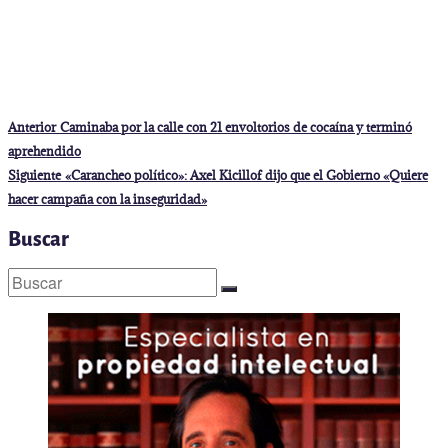
Navegación
Entrada
Anterior
Caminaba por la calle con 21 envoltorios de cocaína y terminó
anterior:
de
aprehendido
entradas
Entrada
Siguiente
«Carancheo político»: Axel Kicillof dijo que el Gobierno «Quiere
siguiente:
hacer campaña con la inseguridad»
Buscar
Buscar