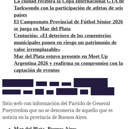
La ciudad recibirá la Copa Internacional GTA de
Taekwondo con la participación de atletas de seis
países
El Campeonato Provincial de Fútbol Sénior 2026
se juega en Mar del Plata
Centurión: «El deterioro de los cementerios
municipales ponen en riesgo un patrimonio de
valor irremplazable»
Mar del Plata estuvo presente en Meet Up
Argentina 2026 y reafirma su compromiso con la
captación de eventos
inseguridad
aprehendido
barrios
cultura
deportes
violencia
seguridad
robo
mardelplata
show
salud
musica
Sitio web con información del Partido de General
Pueyrredon que no se desconecta de aquello que es
noticia en la provincia de Buenos Aires.
Mar del Plata, Buenos Aires