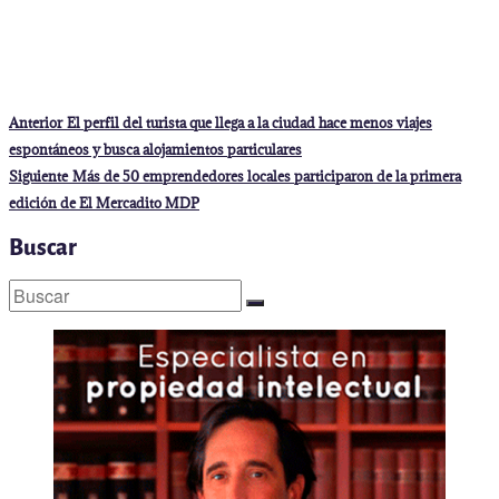
Navegación
Entrada
Anterior
El perfil del turista que llega a la ciudad hace menos viajes
anterior:
de
espontáneos y busca alojamientos particulares
entradas
Entrada
Siguiente
Más de 50 emprendedores locales participaron de la primera
siguiente:
edición de El Mercadito MDP
Buscar
Buscar