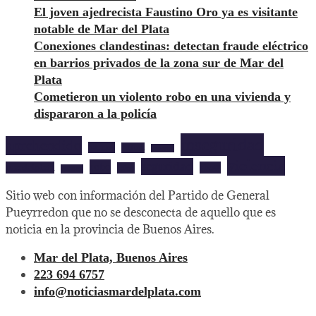
El joven ajedrecista Faustino Oro ya es visitante
notable de Mar del Plata
Conexiones clandestinas: detectan fraude eléctrico
en barrios privados de la zona sur de Mar del
Plata
Cometieron un violento robo en una vivienda y
dispararon a la policía
inseguridad
aprehendido
barrios
cultura
deportes
violencia
seguridad
robo
mardelplata
show
salud
musica
Sitio web con información del Partido de General
Pueyrredon que no se desconecta de aquello que es
noticia en la provincia de Buenos Aires.
Mar del Plata, Buenos Aires
223 694 6757
info@noticiasmardelplata.com