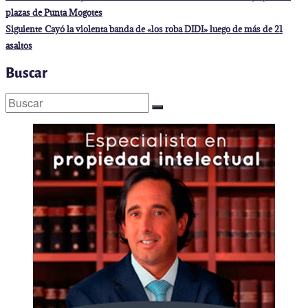
anterior:
de
plazas de Punta Mogotes
entradas
Entrada
Siguiente
Cayó la violenta banda de «los roba DIDI» luego de más de 21
siguiente:
asaltos
Buscar
Buscar