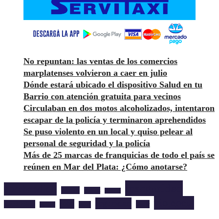
No repuntan: las ventas de los comercios
marplatenses volvieron a caer en julio
Dónde estará ubicado el dispositivo Salud en tu
Barrio con atención gratuita para vecinos
Circulaban en dos motos alcoholizados, intentaron
escapar de la policía y terminaron aprehendidos
Se puso violento en un local y quiso pelear al
personal de seguridad y la policía
Más de 25 marcas de franquicias de todo el país se
reúnen en Mar del Plata: ¿Cómo anotarse?
inseguridad
aprehendido
barrios
cultura
deportes
violencia
seguridad
robo
mardelplata
show
salud
musica