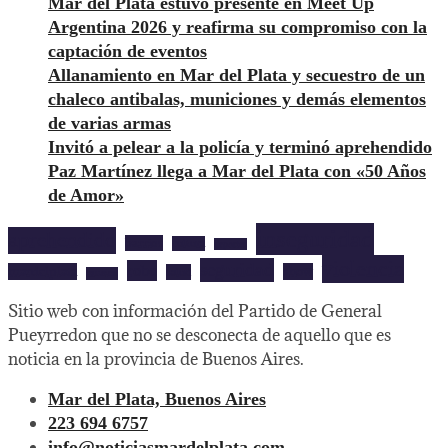
Mar del Plata estuvo presente en Meet Up
Argentina 2026 y reafirma su compromiso con la
captación de eventos
Allanamiento en Mar del Plata y secuestro de un
chaleco antibalas, municiones y demás elementos
de varias armas
Invitó a pelear a la policía y terminó aprehendido
Paz Martínez llega a Mar del Plata con «50 Años
de Amor»
inseguridad
aprehendido
barrios
cultura
deportes
violencia
seguridad
robo
mardelplata
show
salud
musica
Sitio web con información del Partido de General
Pueyrredon que no se desconecta de aquello que es
noticia en la provincia de Buenos Aires.
Mar del Plata, Buenos Aires
223 694 6757
info@noticiasmardelplata.com