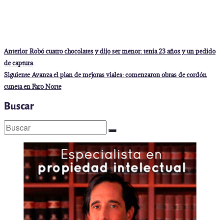
Navegación
Entrada
Anterior
Robó cuatro chocolates y dijo ser menor: tenía 23 años y un pedido
anterior:
de
de captura
entradas
Entrada
Siguiente
Avanza el plan de mejoras viales: comenzaron obras de cordón
siguiente:
cuneta en Faro Norte
Buscar
Buscar