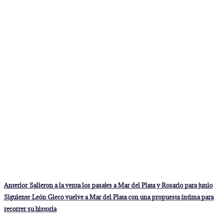
Navegación
Entrada
Anterior
Salieron a la venta los pasajes a Mar del Plata y Rosario para junio
anterior:
de
Entrada
Siguiente
León Gieco vuelve a Mar del Plata con una propuesta íntima para
siguiente:
entradas
recorrer su historia