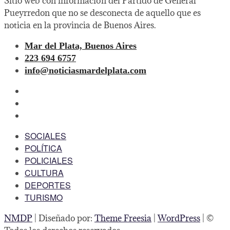
Sitio web con información del Partido de General
Pueyrredon que no se desconecta de aquello que es
noticia en la provincia de Buenos Aires.
Mar del Plata, Buenos Aires
223 694 6757
info@noticiasmardelplata.com
facebook
twitter
instagram
SOCIALES
POLÍTICA
POLICIALES
CULTURA
DEPORTES
TURISMO
NMDP
| Diseñado por:
Theme Freesia
|
WordPress
| ©