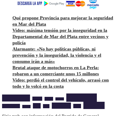
Qué propone Provincia para mejorar la seguridad
en Mar del Plata
Video: máxima tensión por la inseguridad en la
Departamental de Mar del Plata entre vecinos y
policía
Alarmante: «No hay políticas públicas, ni
prevención y la inseguridad, la violencia y el
consumo irán a más»
Brutal ataque de motochorros en La Perla:
robaron a un comerciante unos 15 millones
Video: perdió el control del vehículo, arrasó con
todo y lo volcó en la costa
inseguridad
aprehendido
barrios
cultura
deportes
violencia
seguridad
robo
mardelplata
show
salud
musica