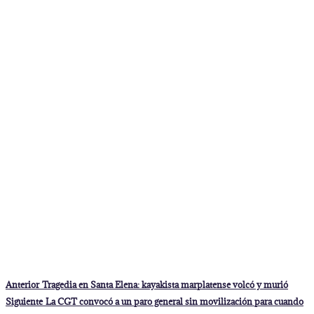
Navegación
Entrada
Anterior
Tragedia en Santa Elena: kayakista marplatense volcó y murió
anterior:
de
Entrada
Siguiente
La CGT convocó a un paro general sin movilización para cuando
siguiente:
entradas