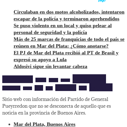
Circulaban en dos motos alcoholizados, intentaron
escapar de la policía y terminaron aprehendidos
Se puso violento en un local y quiso pelear al
personal de seguridad y la policía
Más de 25 marcas de franquicias de todo el país se
reúnen en Mar del Plata: ¿Cómo anotarse?
El PJ de Mar del Plata recibió al PT de Brasil y
expresó su apoyo a Lula
Aldosivi sigue sin levantar cabeza
inseguridad
aprehendido
barrios
cultura
deportes
violencia
seguridad
robo
mardelplata
show
salud
musica
Sitio web con información del Partido de General
Pueyrredon que no se desconecta de aquello que es
noticia en la provincia de Buenos Aires.
Mar del Plata, Buenos Aires